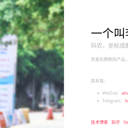
一个叫
码农，坐标成
热爱折腾数码产品
联系我：
WeChat：
al
Telegram：
l
技术博客
知乎
St