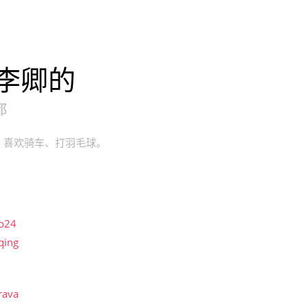
李卿的
都
，喜欢骑车、打羽毛球。
so24
iqing
rava